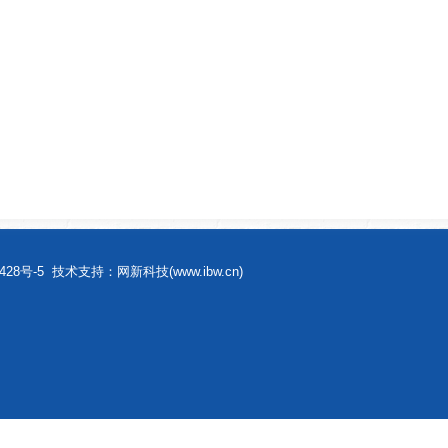
428号-5
技术支持
：
网新科技
(
www.ibw.cn
)